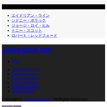
カテゴリー2
エイドリアン・ライン
シドニー・ポラック
ジョージ・ロイ・ヒル
トニー・スコット
ロバート・レッドフォード
100Redford.com
RSS
100Redford.com
Paul Newman
Steve McQueen
Clint Eastwood
Audrey Hepburn
100Actor.com
Copyright
©
100Redford.com
. All Rights Reserved.